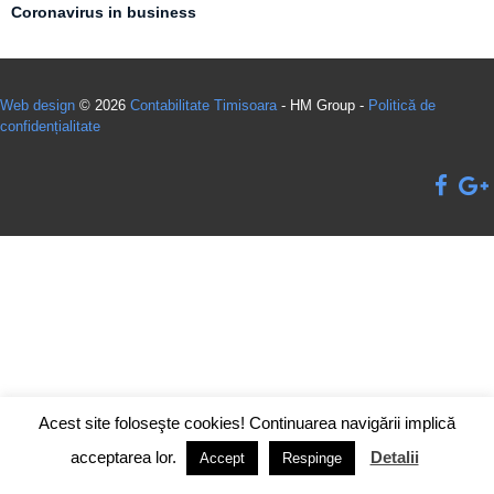
Coronavirus in business
Web design
© 2026
Contabilitate Timisoara
- HM Group -
Politică de
confidențialitate
Acest site foloseşte cookies! Continuarea navigării implică
acceptarea lor.
Detalii
Accept
Respinge