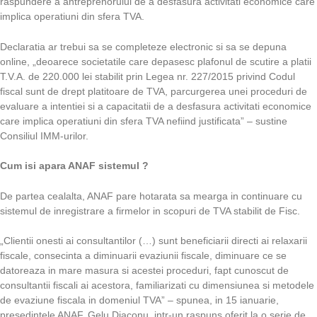
raspundere a antreprenorului de a desfasura activitati economice care
implica operatiuni din sfera TVA.
Declaratia ar trebui sa se completeze electronic si sa se depuna
online, „deoarece societatile care depasesc plafonul de scutire a platii
T.V.A. de 220.000 lei stabilit prin Legea nr. 227/2015 privind Codul
fiscal sunt de drept platitoare de TVA, parcurgerea unei proceduri de
evaluare a intentiei si a capacitatii de a desfasura activitati economice
care implica operatiuni din sfera TVA nefiind justificata” – sustine
Consiliul IMM-urilor.
Cum isi apara ANAF sistemul ?
De partea cealalta, ANAF pare hotarata sa mearga in continuare cu
sistemul de inregistrare a firmelor in scopuri de TVA stabilit de Fisc.
„Clientii onesti ai consultantilor (…) sunt beneficiarii directi ai relaxarii
fiscale, consecinta a diminuarii evaziunii fiscale, diminuare ce se
datoreaza in mare masura si acestei proceduri, fapt cunoscut de
consultantii fiscali ai acestora, familiarizati cu dimensiunea si metodele
de evaziune fiscala in domeniul TVA” – spunea, in 15 ianuarie,
presedintele ANAF, Gelu Diaconu, intr-un raspuns oferit la o serie de