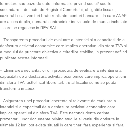
formulare sau baze de date: informatiile privind sediul/ sediile
secundare – detinute de Registrul Comertului, obligatiile fiscale,
cazierul fiscal, venituri brute realizate, conturi bancare – la care ANAF
are acces deplin, numarul contractelor individuale de munca incheiate
– care se regasesc in REVISAL.
– Transparenta procedurii de evaluare a intentiei si a capacitatii de a
desfasura activitati economice care implica operatiuni din sfera TVA si
a modului de punctare obiectiva a criteriilor stabilite, in prezent nefiind
publicate aceste informatii.
– Eliminarea neclaritatilor din procedura de evaluare a intentiei si a
capacitatii de a desfasura activitati economice care implica operatiuni
din sfera TVA, astfelincat liberul arbitru al fiscului se nu se poata
transforma in abuz.
– Asigurarea unei proceduri coerente si relevante de evaluare a
intentiei si a capacitatii de a desfasura activitati economice care
implica operatiuni din sfera TVA. Este neconcludenta cerinta
prezentarii unor documente privind studiile si veniturile obtinute in
ultimele 12 luni pot exista situatii in care tineri fara experienta si fara