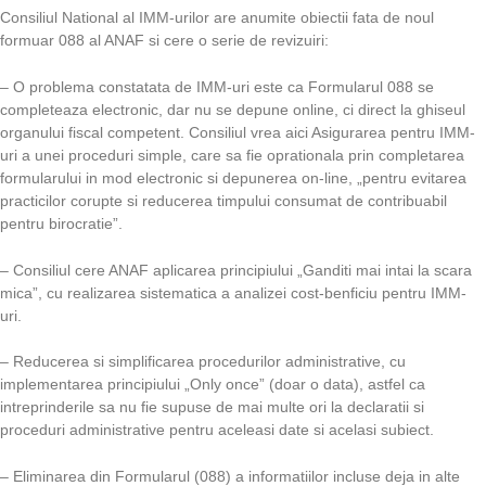
Consiliul National al IMM-urilor are anumite obiectii fata de noul
formuar 088 al ANAF si cere o serie de revizuiri:
– O problema constatata de IMM-uri este ca Formularul 088 se
completeaza electronic, dar nu se depune online, ci direct la ghiseul
organului fiscal competent. Consiliul vrea aici Asigurarea pentru IMM-
uri a unei proceduri simple, care sa fie oprationala prin completarea
formularului in mod electronic si depunerea on-line, „pentru evitarea
practicilor corupte si reducerea timpului consumat de contribuabil
pentru birocratie”.
– Consiliul cere ANAF aplicarea principiului „Ganditi mai intai la scara
mica”, cu realizarea sistematica a analizei cost-benficiu pentru IMM-
uri.
– Reducerea si simplificarea procedurilor administrative, cu
implementarea principiului „Only once” (doar o data), astfel ca
intreprinderile sa nu fie supuse de mai multe ori la declaratii si
proceduri administrative pentru aceleasi date si acelasi subiect.
– Eliminarea din Formularul (088) a informatiilor incluse deja in alte