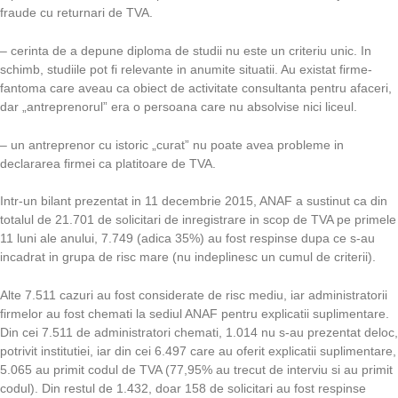
fraude cu returnari de TVA.
– cerinta de a depune diploma de studii nu este un criteriu unic. In
schimb, studiile pot fi relevante in anumite situatii. Au existat firme-
fantoma care aveau ca obiect de activitate consultanta pentru afaceri,
dar „antreprenorul” era o persoana care nu absolvise nici liceul.
– un antreprenor cu istoric „curat” nu poate avea probleme in
declararea firmei ca platitoare de TVA.
Intr-un bilant prezentat in 11 decembrie 2015, ANAF a sustinut ca din
totalul de 21.701 de solicitari de inregistrare in scop de TVA pe primele
11 luni ale anului, 7.749 (adica 35%) au fost respinse dupa ce s-au
incadrat in grupa de risc mare (nu indeplinesc un cumul de criterii).
Alte 7.511 cazuri au fost considerate de risc mediu, iar administratorii
firmelor au fost chemati la sediul ANAF pentru explicatii suplimentare.
Din cei 7.511 de administratori chemati, 1.014 nu s-au prezentat deloc,
potrivit institutiei, iar din cei 6.497 care au oferit explicatii suplimentare,
5.065 au primit codul de TVA (77,95% au trecut de interviu si au primit
codul). Din restul de 1.432, doar 158 de solicitari au fost respinse