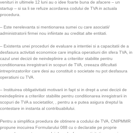
venituri in ultimele 12 luni au o idee foarte buna de afacere – un
startup – si sa li se refuze acordarea codului de TVA in actuala
procedura.
– Este nerelevanta si mentionarea sumei cu care asociatii/
administratorii firmei nou infiintate au creditat alte entitati.
– Existenta unei proceduri de evaluare a intentiei si a capacitatii de a
desfasura activitati economice care implica operatiuni din sfera TVA, in
cazul unei decizii de neindeplinire a criteriilor stabilite pentru
conditionarea inregistrarii in scopuri de TVA, creeaza dificultati
intreprinzatorilor care desi au constituit o societate nu pot desfasura
operatiuni cu TVA.
– Instituirea obligativitatii motivarii in fapt si in drept a unei decizii de
neindeplinire a criteriilor stabilite pentru conditionarea inregistrarii in
scopuri de TVA a societatilor, , pentru a e putea asigura dreptul la
contestare in instanta al contribuabilului.
Pentru a simplifica proedura de obtinere a codului de TVA, CNIPMMR
propune inocuirea Formularului 088 cu o declaratie pe proprie