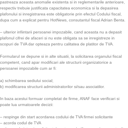
pastreaza aceasta anomalie existenta si in reglementarile anterioare,
respectiv trebuie justificata capacitatea economica si la depasirea
plafonului si inregistrarea este obligatorie prin efectul Codului fiscal,
dupa cum a explicat pentru HotNews, consutantul fiscal Adrian Benta.
– ulterior infiintarii persoanei impozabile, cand aceasta nu a depasit
plafonul cifrei de afaceri si nu este obligata sa se inregistreze in
scopuri de TVA dar opteaza pentru calitatea de platitor de TVA.
Formularul se depune si in alte situatii, la solicitarea organului fiscal
competent, cand apar modificari ale structurii organizatorice a
persoanei impozabile cum ar fi:
a) schimbarea sediului social;
b) modificarea structurii administratorilor si/sau asociatilor.
In baza acestui formuar completat de firme, ANAF face verificari si
poate lua urmatoarele decizii:
– respinge din start acordarea codului de TVA firmei solicitante
– acorda codul de TVA