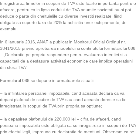
Inregistrarea firmelor in scopuri de TVA este foarte importanta pentru o
afacere, pentru ca in lipsa codului de TVA anumite societati nu-si pot
deduce o parte din cheltuielile cu diverse investiti realizate, fiind
obligate sa suporte taxa de 20% la achizitia unor echipamente, de
exemplu.
In 6 ianuarie 2016, ANAF a publicat in Monitorul Oficial Ordinul nr.
3841/2015 privind aprobarea modelului si continutului formularului 088
– „Declaratie pe propria raspundere pentru evaluarea intentiei si a
capacitatii de a desfasura activitati economice care implica operatiuni
din sfera TVA”.
Formularul 088 se depune in urmatoarele situatii:
– la infiintarea persoanei impozabile, cand aceasta declara ca va
depasi plafonul de scutire de TVA sau cand aceasta doreste sa fie
inregistrata in scopuri de TVA prin propria sa optiune;
– la depasirea plafonului de 220.000 lei – cifra de afaceri, cand
persoana impozabila este obligata sa se inregistreze in scopuri de TVA
prin efectul legii, impreuna cu declaratia de mentiuni. Observam ca se