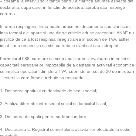
– cheama la interviu solicitantul pentru a clarifica anumite aspecte din
declaratia, dupa care, in functie de acestea, aproba sau respinge
cererea.
In urma respingerii, firma poate aduce noi documente sau clarificari,
insa tocmai aici apare si una dintre criticile aduse procedurii: ANAF nu
justifica de ce a fost respinsa inregistrarea in scopuri de TVA, astfel
incat firma respectiva sa stie ce trebuie clarificat sau indreptat.
Formularul 088, care are ca scop analizarea si evaluarea intentiei si
capacitatii persoanelor impozabile de a desfasura activitati economice
ce implica operatiuni din sfera TVA, cuprinde un set de 20 de intrebari
– criterii la care firmele trebuie sa raspunda:
1. Detinerea spatiului cu destinatie de sediu social;
2. Analiza diferentei intre sediul social si domiciliul fiscal;
3. Detinerea de spatii pentru sedii secundare;
4. Declararea la Registrul comertului a activitatilor efectuate la sediul
societatii;