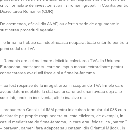
critici formulate de investitori straini si romani grupati in Coalitia pentru
Dezvoltarea Romaniei (CDR).
De asemenea, oficiali din ANAF, au oferit o serie de argumente in
sustinerea procedurii agentiei:
– o firma nu trebuie sa indeplineasca neaparat toate criteriile pentru a
primi codul de TVA
– Romania are cel mai mare deficit la colectarea TVA din Uniunea
Europeana, motiv pentru care se impun masuri extrardinare pentru
contracararea evaziunii fiscale si a firmelor-fantoma.
– au fost respinse de la inregistrarea in scopuri de TVA firmele care
aveau datorii neplatite la stat sau ai caror actionari aveau deja alte
societati, unele in insolventa, altele inactive etc.
– propunerea Consiliului IMM pentru inlocuirea formularului 088 cu o
declaratie pe proprie raspunedere nu este eficienta, de exemplu, in
cazuri mediatizate de firme-fantoma, in care erau folositi, ca „patroni”
– paravan, oameni fara adapost sau cetateni din Orientul Mijlociu, in